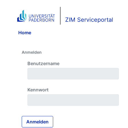
Zum Hauptinhalt springen
ZIM Serviceportal
Home
Anmelden
Anmelden
Benutzername
Kennwort
Anmelden